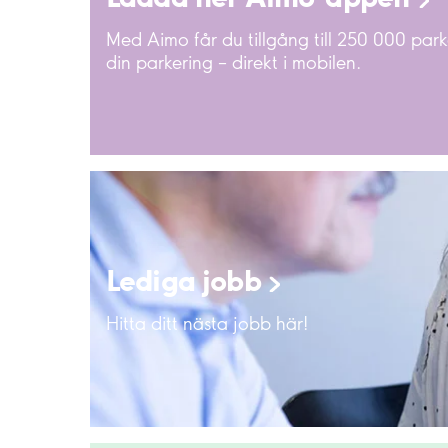
Med Aimo får du tillgång till 250 000 park
din parkering – direkt i mobilen.
Lediga
jobb
Hitta ditt nästa jobb här!