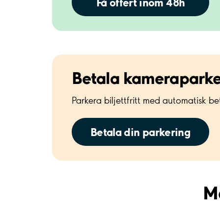
Få offert inom 48h
Betala kameraparke
Parkera biljettfritt med automatisk be
Betala din parkering
Mo