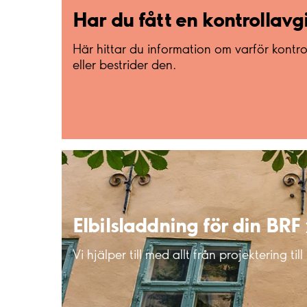
Har du fått en
kontrollavgi
Här hittar du information om varför kontro
eller bestrider den.
Elbilsladdning för din
BRF
Vi hjälper till med allt från projektering till