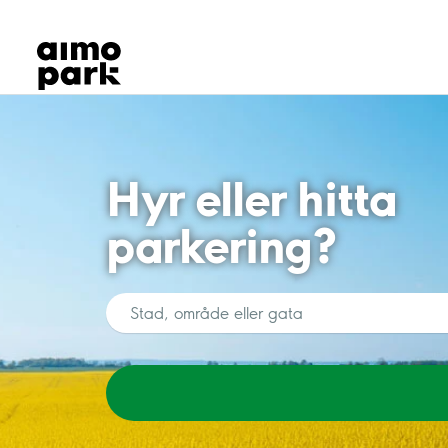
Våra produkter
Hitta parkering
Samarbete
Kundservice
Om Aimo Park
Hyr eller hitta
parkering?
SÖK
EFTER
EN
PLATS