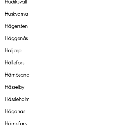
Hudiksvall
Huskvarna
Hägersten
Häggenås
Häljarp
Hällefors
Härnösand
Hässelby
Hässleholm
Höganäs
Hörnefors