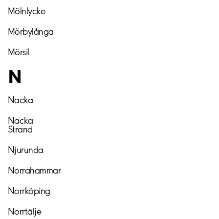
Mölnlycke
Mörbylånga
Mörsil
N
Nacka
Nacka
Strand
Njurunda
Norrahammar
Norrköping
Norrtälje