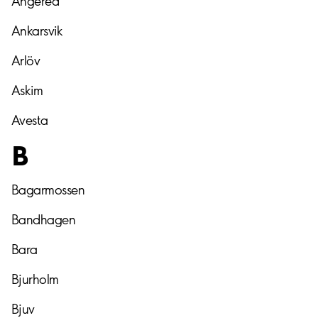
Angered
Ankarsvik
Arlöv
Askim
Avesta
B
Bagarmossen
Bandhagen
Bara
Bjurholm
Bjuv