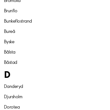
Bromölla
Brunflo
Bunkeflostrand
Bureå
Byske
Bålsta
Båstad
D
Danderyd
Djursholm
Dorotea