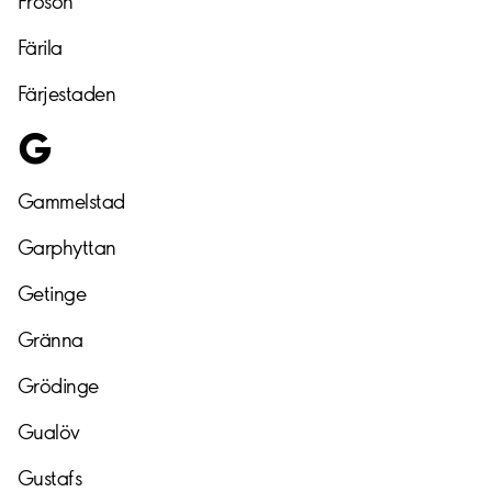
Frösön
Färila
Färjestaden
G
Gammelstad
Garphyttan
Getinge
Gränna
Grödinge
Gualöv
Gustafs