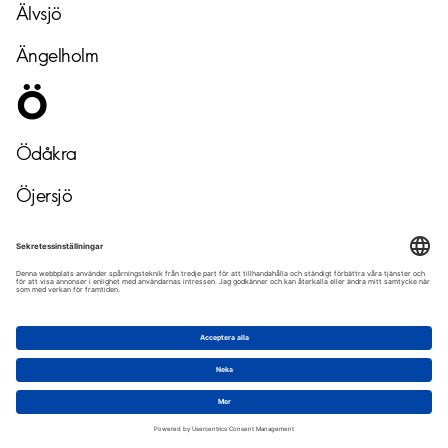
Älvsjö
Ängelholm
Ö
Ödåkra
Öjersjö
Örbyhus
Örebro
Örkelljunga
Örnsköldsvik
Ösmo
Östersund