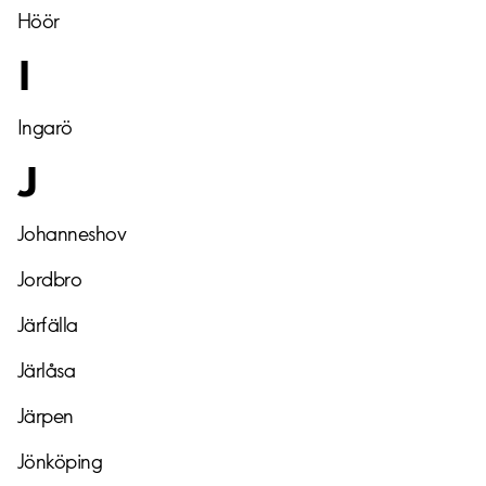
Höör
I
Ingarö
J
Johanneshov
Jordbro
Järfälla
Järlåsa
Järpen
Jönköping