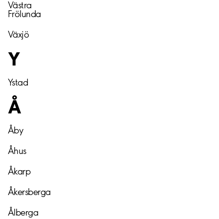
Västra
Frölunda
Växjö
Y
Ystad
Å
Åby
Åhus
Åkarp
Åkersberga
Ålberga