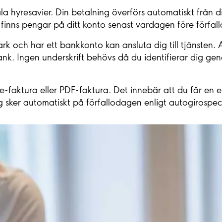
ala hyresavier. Din betalning överförs automatiskt från d
t finns pengar på ditt konto senast vardagen före förfa
och har ett bankkonto kan ansluta dig till tjänsten. 
ank. Ingen underskrift behövs då du identifierar dig 
faktura eller PDF-faktura. Det innebär att du får en e-f
ng sker automatiskt på förfallodagen enligt autogirospe