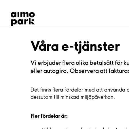
Våra produkter
Hitta parkering
Samarbete
Kundservice
Om Aimo Park
Våra e-tjänster
Vi erbjuder flera olika betalsätt fö
eller autogiro. Observera att faktura
Det finns flera fördelar med att använda 
dessutom till minskad miljöpåverkan.
Fler fördelar är: