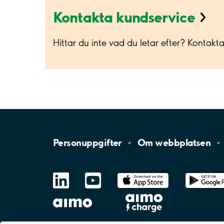
Kontakta kundservice
Hittar du inte vad du letar efter? Kontakt
Personuppgifter
Om
webbplatsen
LinkedIn
YouTube
App
Store
Google
Play
aimo
Aimo
Charge