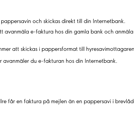
pappersavin och skickas direkt till din Internetbank.
att avanmäla e-faktura hos din gamla bank och anmäla d
mer att skickas i pappersformat till hyresavimottagaren
vier avanmäler du e-fakturan hos din Internetbank.
ellre får en faktura på mejlen än en pappersavi i brevl