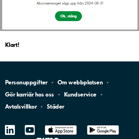
Klart!
Personuppgifter
Om
webbplatsen
Gör karriär hos
oss
Kundservice
Avtalsvillkor
Städer
LinkedIn
YouTube
App
Store
Google
Play
aimo
Aimo
Charge