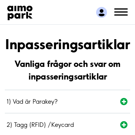
Hitta parkering
Samarbete
Kundservice
Om Aimo Park
Inpasseringsartiklar
Vanliga frågor och svar om
inpasseringsartiklar
1) Vad är Parakey?
2) Tagg (RFID) /Keycard