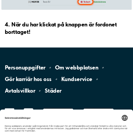
4. När du har klickat på knappen är fordonet
borttaget!
Personuppgifter
Om
webbplatsen
Gör karriär hos
oss
Kundservice
Avtalsvillkor
Städer
LinkedIn
YouTube
App
Store
Google
Play
aimo
Aimo
Charge