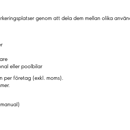
rkeringsplatser genom att dela dem mellan olika använ
ser
ökare
al eller poolbilar
n per företag (exkl. moms).
mmer.
r-manual)