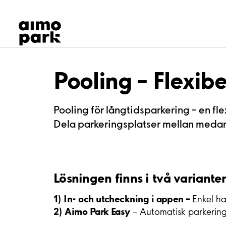
Våra produkter
Hitta parkering
Samarbete
Kundservice
Om Aimo Park
Pooling – Flexibe
Pooling för långtidsparkering – en fl
Dela parkeringsplatser mellan medarb
Lösningen finns i två varianter
1) In- och utcheckning i appen –
Enkel ha
2) Aimo Park Easy
– Automatisk parkering