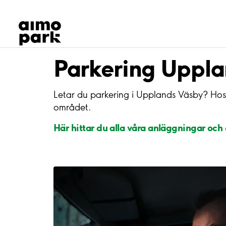
Våra produkter
Hitta parkering
Samarbete
Kundservice
Parkering Uppl
Om Aimo Park
Letar du parkering i Upplands Väsby? Hos
området.
Här hittar du alla våra anläggningar oc