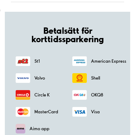
;
Betalsätt för
korttidssparkering
St1
American Express
Volvo
Shell
Circle K
OKQ8
MasterCard
Visa
Aimo app