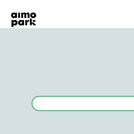
Våra produkter
Hitta parkering
Samarbete
Kundservice
Om Aimo Park