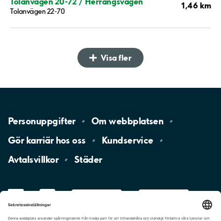
Tolanvägen 20-72 / Herrängsvägen
1,46 km
Tolanvägen 22-70
Visa fler
Personuppgifter
Om
webbplatsen
Gör karriär hos
oss
Kundservice
Avtalsvillkor
Städer
LinkedIn
YouTube
App
Store
Google
Play
aimo
Aimo
Charge