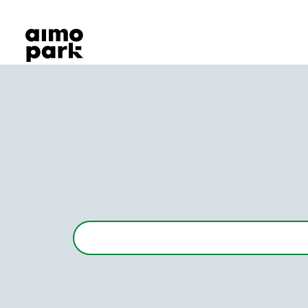
Våra produkter
Hitta parkering
Samarbete
Kundservice
Om Aimo Park