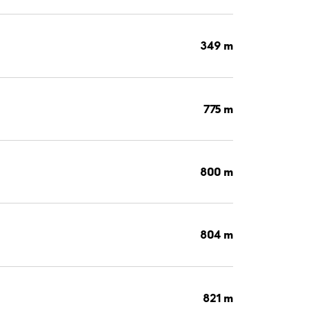
349 m
775 m
800 m
804 m
821 m