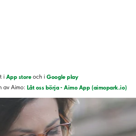
App store
Google play
t i
och i
Låt oss börja - Aimo App (aimopark.io)
n av Aimo: