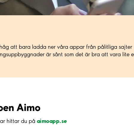
 ihåg att bara ladda ner våra appar från pålitliga sajt
eningsuppbyggnader är sånt som det är bra att vara lit
ppen Aimo
aimoapp.se
var hittar du på