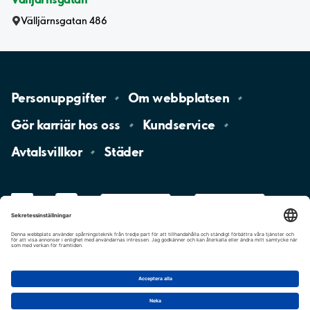
Välljärnsgatan 486
Personuppgifter
Om
webbplatsen
Gör karriär hos
oss
Kundservice
Avtalsvillkor
Städer
LinkedIn
YouTube
App
Store
Google
Play
aimo
Aimo
Charge
Cookie-inställningar