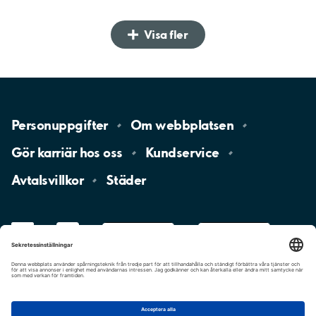
Visa fler
Personuppgifter
Om
webbplatsen
Gör karriär hos
oss
Kundservice
Avtalsvillkor
Städer
LinkedIn
YouTube
App
Store
Google
Play
aimo
Aimo
Charge