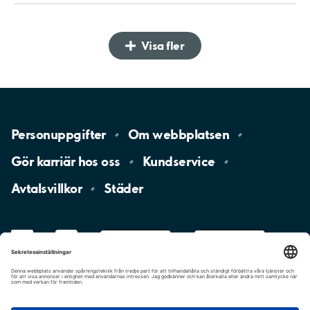
Visa fler
Personuppgifter
Om
webbplatsen
Gör karriär hos
oss
Kundservice
Avtalsvillkor
Städer
LinkedIn
YouTube
App
Store
Google
Play
aimo
Aimo
Charge