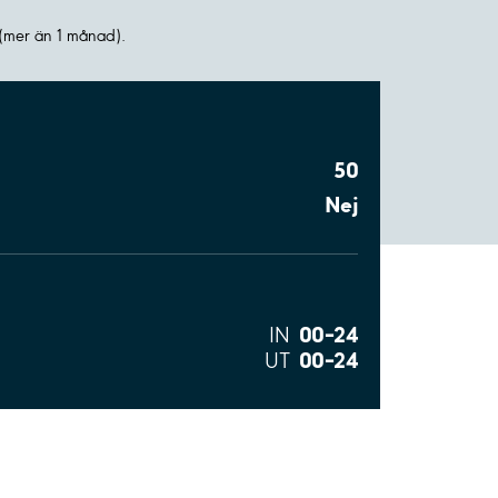
(mer än 1 månad).
50
Nej
00–24
IN
00–24
UT