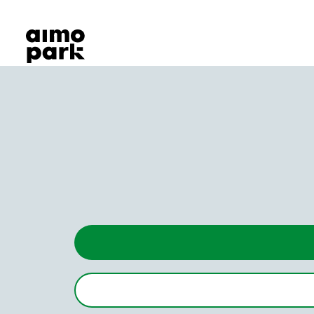
Våra produkter
Hitta parkering
Samarbete
Kundservice
Om Aimo Park