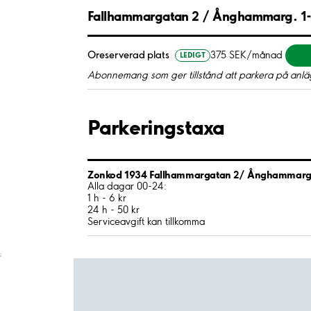
Fallhammargatan 2 / Ånghammarg. 1
Oreserverad plats
375 SEK/månad
LEDIGT
Abonnemang som ger tillstånd att parkera på anläg
Parkeringstaxa
Zonkod 1934 Fallhammargatan 2/ Ånghammarg
Alla dagar 00-24:
1 h - 6 kr
24 h - 50 kr
Serviceavgift kan tillkomma
;