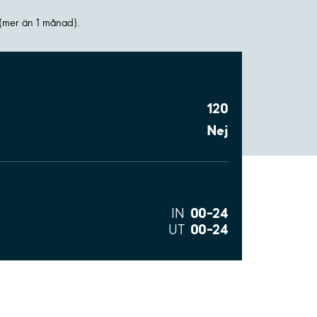
(mer än 1 månad).
120
Nej
00–24
IN
00–24
UT