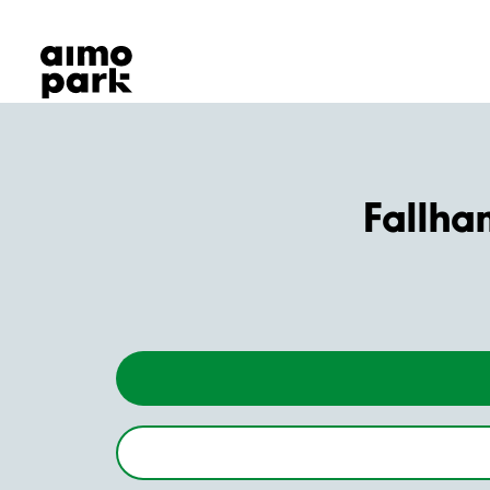
Våra produkter
Hitta parkering
Samarbete
Kundservice
Om Aimo Park
Fallh