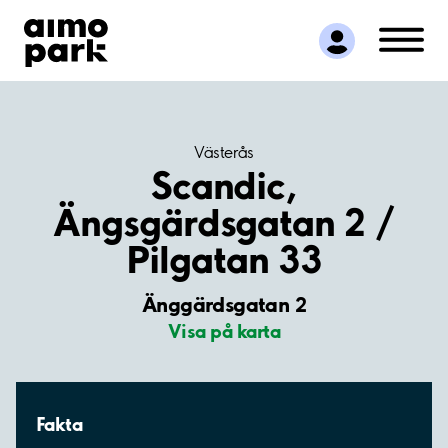
Hitta parkering
Samarbete
Kundservice
Om Aimo Park
Västerås
Scandic,
Ängsgärdsgatan 2 /
Pilgatan 33
Änggärdsgatan 2
Visa på karta
Fakta