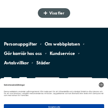
Visa fler
Personuppgifter
Om
webbplatsen
Gör karriär hos
oss
Kundservice
Avtalsvillkor
Städer
LinkedIn
YouTube
App
Store
Google
Play
aimo
Aimo
Charge