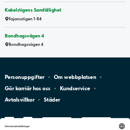
Kakelstigens Samfällighet
Fajansstigen 1-84
Bondhagsvägen 4
Bondhagsvägen 4
Personuppgifter
Om
webbplatsen
Gör karriär hos
oss
Kundservice
Avtalsvillkor
Städer
LinkedIn
YouTube
App
Store
Google
Play
aimo
Aimo
Charge