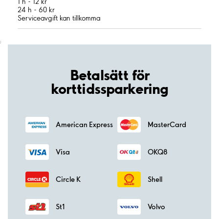
1 h - 12 kr
24 h - 60 kr
Serviceavgift kan tillkomma
;
Betalsätt för
korttidssparkering
American Express
MasterCard
Visa
OKQ8
Circle K
Shell
St1
Volvo