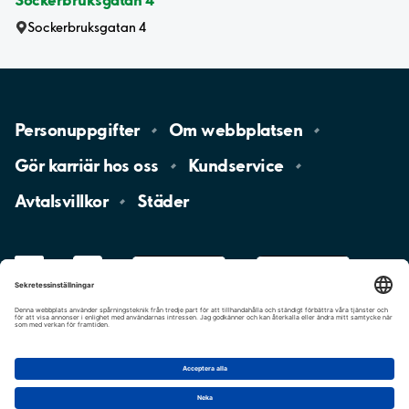
Sockerbruksgatan 4
Personuppgifter
Om
webbplatsen
Gör karriär hos
oss
Kundservice
Avtalsvillkor
Städer
LinkedIn
YouTube
App
Store
Google
Play
aimo
Aimo
Charge
Cookie-inställningar