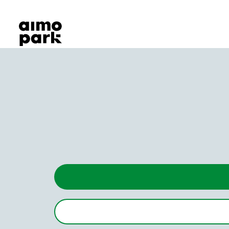
Våra produkter
Hitta parkering
Samarbete
Kundservice
Om Aimo Park