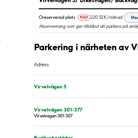
Oreserverad plats
220 SEK/månad
Med
FULLT
Abonnemang som ger tillstånd att parkera på anläg
;
Parkering i närheten av V
Adress
Virvelvägen 5
Virvelvägen 301-377
Virvelvägen 301-307
Burlövsbostäder