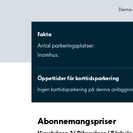
Denna a
Fakta
Antal parkeringsplatser:
Inomhus:
Öppettider för korttidsparkering
Ingen korttidsparkering på denna anläggni
Abonnemangspriser
Virvelvägen 3/ Dikesvägen/ Bäckväg