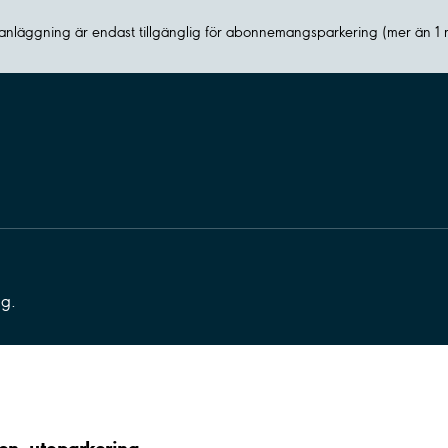
nläggning är endast tillgänglig för abonnemangsparkering (mer än 1
ng.
en, uteparkering