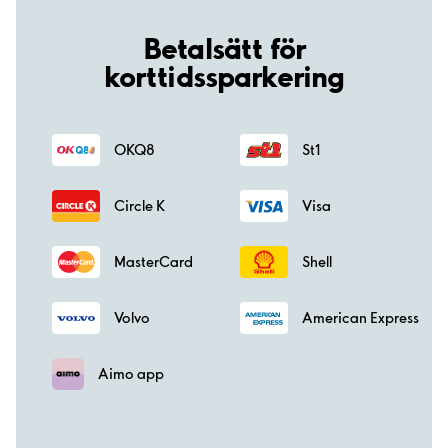
Betalsätt för
korttidssparkering
OKQ8
St1
Circle K
Visa
MasterCard
Shell
Volvo
American Express
Aimo app