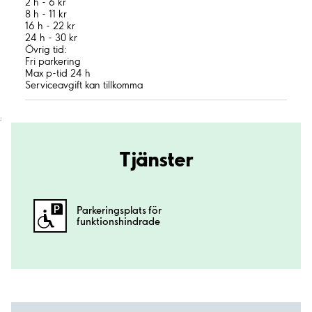
2 h - 6 kr
8 h - 11 kr
16 h - 22 kr
24 h - 30 kr
Övrig tid:
Fri parkering
Max p-tid 24 h
Serviceavgift kan tillkomma
;
Tjänster
Parkeringsplats för
funktionshindrade