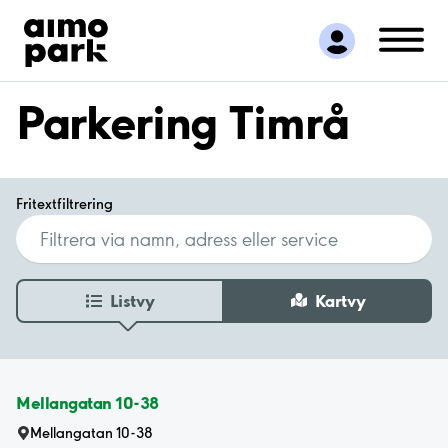
Hitta parkering
Samarbete
Kundservice
Parkering Timrå
Om Aimo Park
Fritextfiltrering
Listvy
Kartvy
Mellangatan 10-38
Mellangatan 10-38