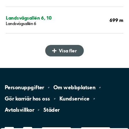
Landsvägsallén 6, 10
699 m
Landsvägsallén 6
Visa fler
Personuppgifter
Om
webbplatsen
Gör karriär hos
oss
Kundservice
Avtalsvillkor
Städer
LinkedIn
YouTube
App
Store
Google
Play