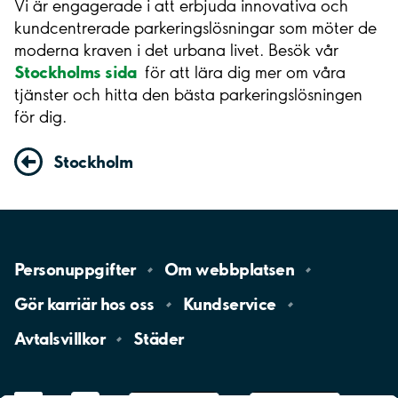
Vi är engagerade i att erbjuda innovativa och
kundcentrerade parkeringslösningar som möter de
moderna kraven i det urbana livet. Besök vår
Stockholms sida
för att lära dig mer om våra
tjänster och hitta den bästa parkeringslösningen
för dig.
Stockholm
Personuppgifter
Om
webbplatsen
Gör karriär hos
oss
Kundservice
Avtalsvillkor
Städer
LinkedIn
YouTube
App
Store
Google
Play