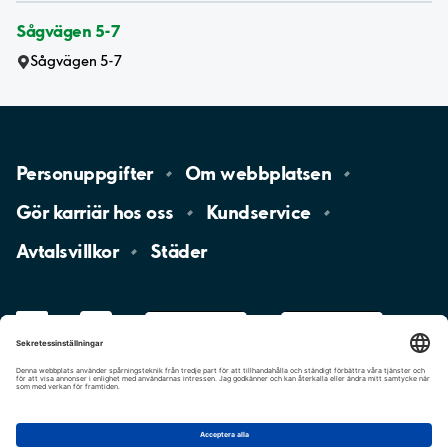
Sågvägen 5-7
Sågvägen 5-7
Personuppgifter
Om
webbplatsen
Gör karriär hos
oss
Kundservice
Avtalsvillkor
Städer
LinkedIn
YouTube
App
Store
Google
Play
aimo
Aimo
Charge