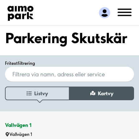
Hitta parkering
Samarbete
Kundservice
Parkering Skutskär
Om Aimo Park
Fritextfiltrering
Listvy
Kartvy
Vallvägen 1
Vallvägen 1