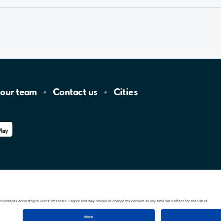
 our
team
Contact
us
Cities