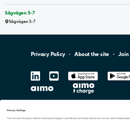
Sågvägen 5-7
Sågvägen 5-7
Privacy
Policy
About the
site
Join
LinkedIn
YouTube
App
Store
Google
Play
aimo
Aimo
Charge