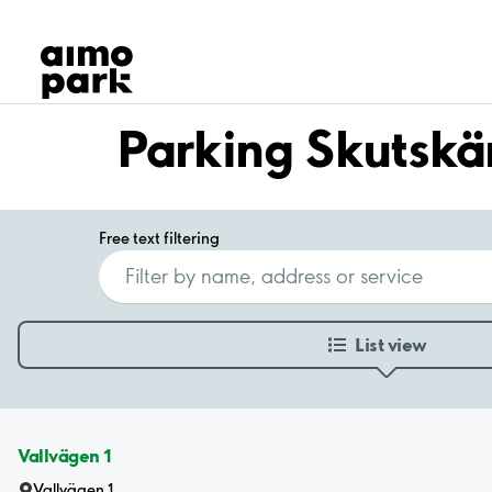
Our Products
Find Parking
Partner with us
Customer Support
Parking Skutskä
About Aimo Park
Free text filtering
List view
Vallvägen 1
Vallvägen 1