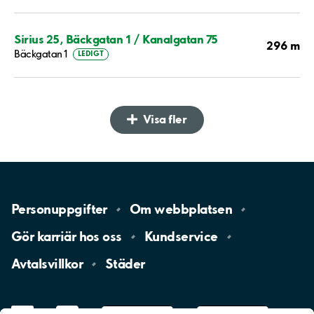
Sirius 25, Bäckgatan 1 / Kanalgatan 75
296 m
Bäckgatan 1
LEDIGT
Visa fler
Personuppgifter
Om
webbplatsen
Gör karriär hos
oss
Kundservice
Avtalsvillkor
Städer
LinkedIn
YouTube
App
Store
Google
Play