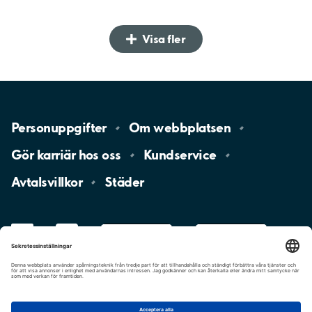
Visa fler
Personuppgifter
Om
webbplatsen
Gör karriär hos
oss
Kundservice
Avtalsvillkor
Städer
LinkedIn
YouTube
App
Store
Google
Play
aimo
Aimo
Charge