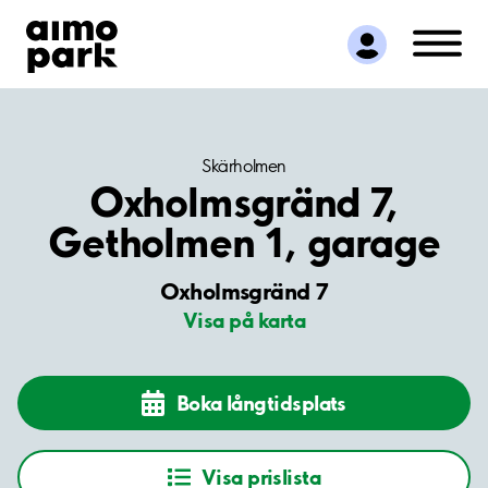
Hitta parkering
Samarbete
Kundservice
Om Aimo Park
Skärholmen
Oxholmsgränd 7,
Getholmen 1, garage
Oxholmsgränd 7
Visa på karta
Boka långtidsplats
Visa prislista