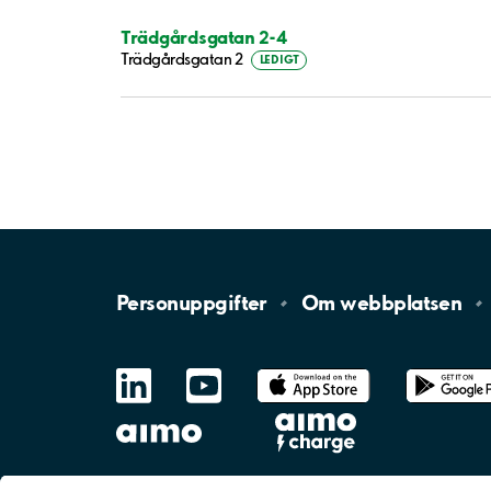
Trädgårdsgatan 2-4
Trädgårdsgatan 2
LEDIGT
Personuppgifter
Om
webbplatsen
LinkedIn
YouTube
App
Store
Google
Play
aimo
Aimo
Charge