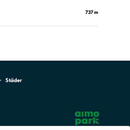
737 m
Städer