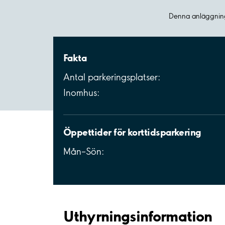
Denna anläggning
Fakta
Antal parkeringsplatser:
Inomhus:
Öppettider för korttidsparkering
Mån–Sön:
Uthyrnings­information