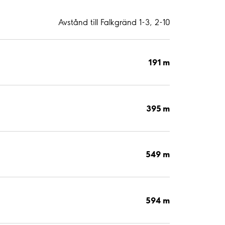
Avstånd till Falkgränd 1-3, 2-10
191 m
395 m
549 m
594 m