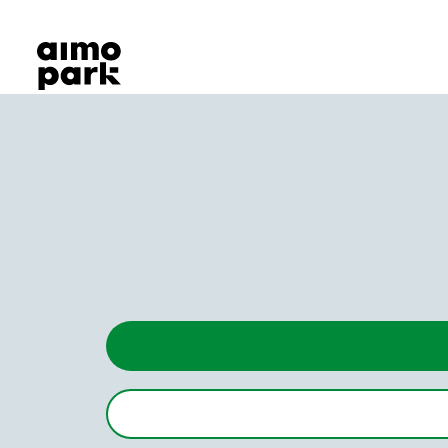
Våra produkter
Hitta parkering
Samarbete
Kundservice
Om Aimo Park