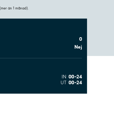
(mer än 1 månad).
0
Nej
00–24
IN
00–24
UT