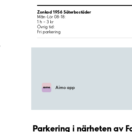
Zonkod 1956 Säterbostäder
Mån-Lör 08-18:
1 h – 3 kr
Övrig tid:
Fri parkering
;
Aimo app
Parkering i närheten av F