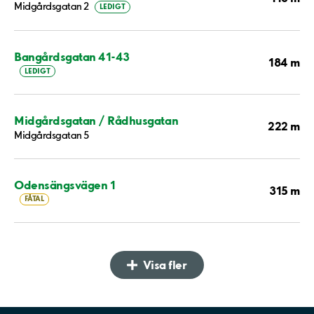
Midgårdsgatan 2
LEDIGT
Bangårdsgatan 41-43
184 m
LEDIGT
Midgårdsgatan / Rådhusgatan
222 m
Midgårdsgatan 5
Odensängsvägen 1
315 m
FÅTAL
Visa fler