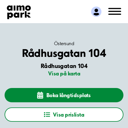
Hitta parkering
Samarbete
Kundservice
Om Aimo Park
Östersund
Rådhusgatan 104
Rådhusgatan 104
Visa på karta
Boka långtidsplats
Visa prislista