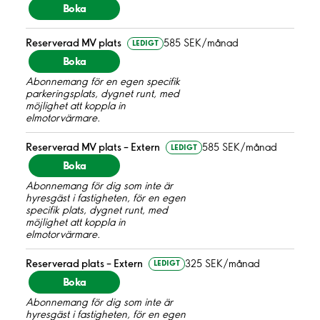
Boka
Reserverad MV plats
585 SEK/månad
LEDIGT
Boka
Abonnemang för en egen specifik
parkeringsplats, dygnet runt, med
möjlighet att koppla in
elmotorvärmare.
Reserverad MV plats – Extern
585 SEK/månad
LEDIGT
Boka
Abonnemang för dig som inte är
hyresgäst i fastigheten, för en egen
specifik plats, dygnet runt, med
möjlighet att koppla in
elmotorvärmare.
Reserverad plats – Extern
325 SEK/månad
LEDIGT
Boka
Abonnemang för dig som inte är
hyresgäst i fastigheten, för en egen