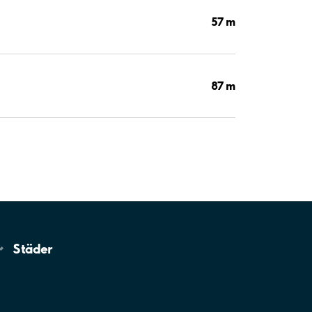
57 m
87 m
Städer