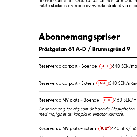
Boende som tillhör Östersundshem har företräde, 
måste skicka in en kopia av hyreskontraktet via e-po
Abonnemangspriser
Prästgatan 61 A-D / Brunnsgränd 9
Reserverad carport - Boende
640 SEK/m
FULLT
Reserverad carport - Extern
640 SEK/mån
FULLT
Reserverad MV plats – Boende
460 SEK/m
FULLT
Abonnemang för dig som är boende i fastigheten, f
med möjlighet att koppla in elmotorvärmare.
Reserverad MV plats – Extern
440 SEK/må
FULLT