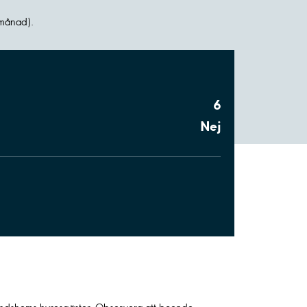
 månad).
6
Nej