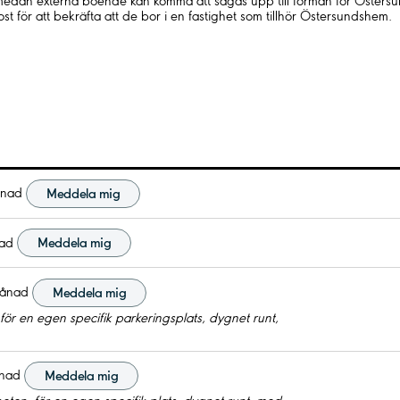
medan externa boende kan komma att sägas upp till förmån för Öster
st för att bekräfta att de bor i en fastighet som tillhör Östersundshem.
ånad
Meddela mig
ad
Meddela mig
ånad
Meddela mig
ör en egen specifik parkeringsplats, dygnet runt,
nad
Meddela mig