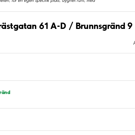
eten, för en egen specifik plats, dygnet runt, med
Prästgatan 61 A-D / Brunnsgränd 9
gränd