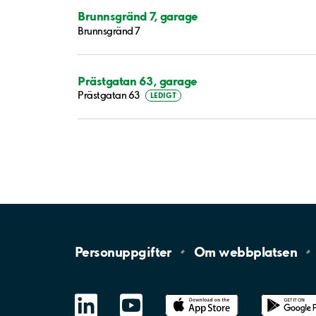
Brunnsgränd 7, garage
Brunnsgränd 7
Prästgatan 63, garage
Prästgatan 63
LEDIGT
Personuppgifter
Om
webbplatsen
LinkedIn
YouTube
App
Store
Google
Play