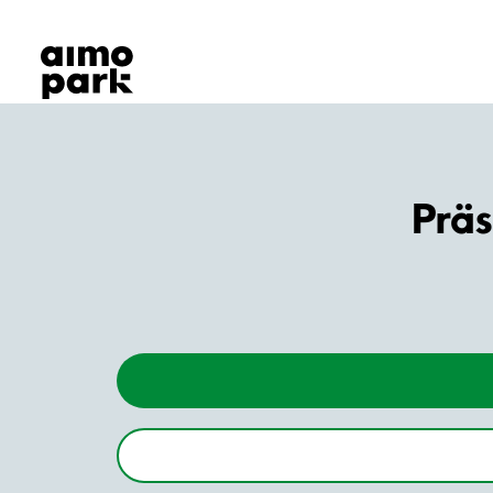
Våra produkter
Hitta parkering
Samarbete
Kundservice
Om Aimo Park
Präs