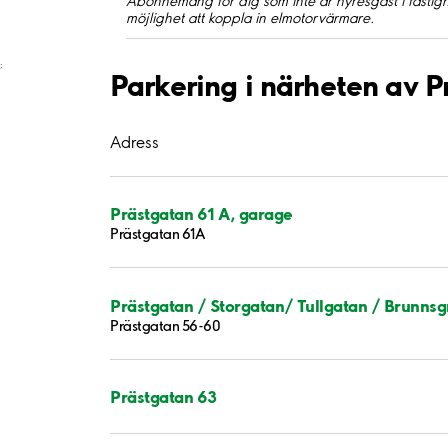
Abonnemang för dig som inte är hyresgäst i fastigh
möjlighet att koppla in elmotorvärmare.
;
Parkering i närheten av 
Adress
Prästgatan 61 A, garage
Prästgatan 61A
Prästgatan / Storgatan/ Tullgatan / Brunns
Prästgatan 56-60
Prästgatan 63