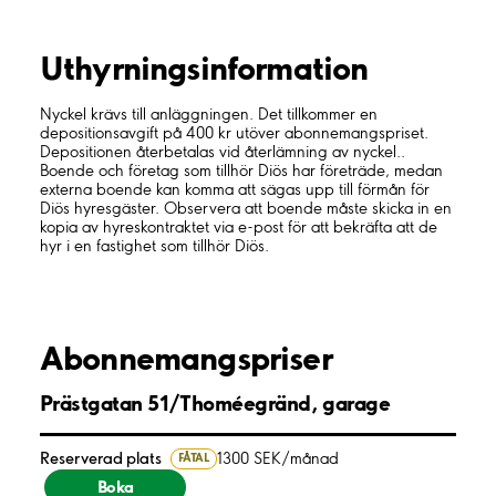
Uthyrnings­information
Nyckel krävs till anläggningen. Det tillkommer en
depositionsavgift på 400 kr utöver abonnemangspriset.
Depositionen återbetalas vid återlämning av nyckel..
Boende och företag som tillhör Diös har företräde, medan
externa boende kan komma att sägas upp till förmån för
Diös hyresgäster. Observera att boende måste skicka in en
kopia av hyreskontraktet via e-post för att bekräfta att de
hyr i en fastighet som tillhör Diös.
Abonnemangspriser
Prästgatan 51/Thoméegränd, garage
Reserverad plats
1300 SEK/månad
FÅTAL
Boka