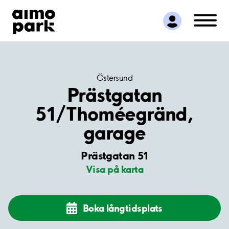
Hitta parkering
Samarbete
Kundservice
Om Aimo Park
Östersund
Prästgatan
51/Thoméegränd,
garage
Prästgatan 51
Visa på karta
Boka långtidsplats