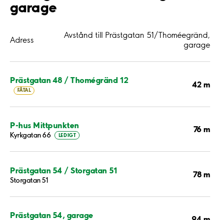
garage
Avstånd till Prästgatan 51/Thoméegränd,
Adress
garage
Prästgatan 48 / Thomégränd 12
42 m
FÅTAL
P-hus Mittpunkten
76 m
Kyrkgatan 66
LEDIGT
Prästgatan 54 / Storgatan 51
78 m
Storgatan 51
Prästgatan 54, garage
94 m