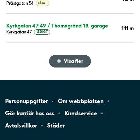
Prästgatan 54
FÅTAL
Kyrkgatan 47-49 / Thomégränd 18, garage
111 m
Kyrkgatan 47
LEDIGT
Visa fler
Personuppgifter
Om
webbplatsen
Gör karriär hos
oss
Kundservice
Avtalsvillkor
Städer