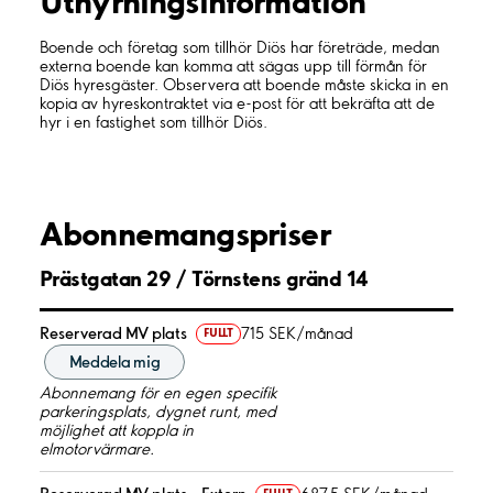
Uthyrnings­information
Boende och företag som tillhör Diös har företräde, medan
externa boende kan komma att sägas upp till förmån för
Diös hyresgäster. Observera att boende måste skicka in en
kopia av hyreskontraktet via e-post för att bekräfta att de
hyr i en fastighet som tillhör Diös.
Abonnemangspriser
Prästgatan 29 / Törnstens gränd 14
Reserverad MV plats
715 SEK/månad
FULLT
Meddela mig
Abonnemang för en egen specifik
parkeringsplats, dygnet runt, med
möjlighet att koppla in
elmotorvärmare.