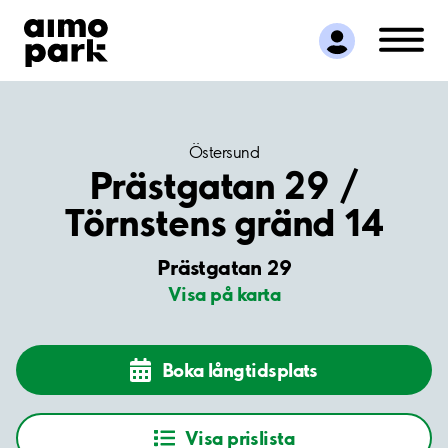
Hitta parkering
Samarbete
Kundservice
Om Aimo Park
Östersund
Prästgatan 29 /
Törnstens gränd 14
Prästgatan 29
Visa på karta
Boka långtidsplats
Visa prislista