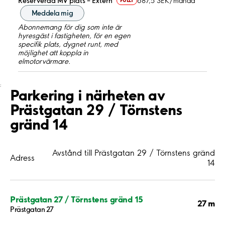
Reserverad MV plats – Extern
687,5 SEK/månad
FULLT
Meddela mig
Abonnemang för dig som inte är
hyresgäst i fastigheten, för en egen
specifik plats, dygnet runt, med
möjlighet att koppla in
elmotorvärmare.
;
Parkering i närheten av
Prästgatan 29 / Törnstens
gränd 14
Avstånd till Prästgatan 29 / Törnstens gränd
Adress
14
Prästgatan 27 / Törnstens gränd 15
27 m
Prästgatan 27