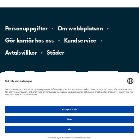
Personuppgifter
Om
webbplatsen
Gör karriär hos
oss
Kundservice
Avtalsvillkor
Städer
LinkedIn
YouTube
App
Store
Google
Play
aimo
Aimo
Charge
Cookie-inställningar