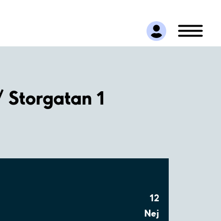
/ Storgatan 1
12
Nej