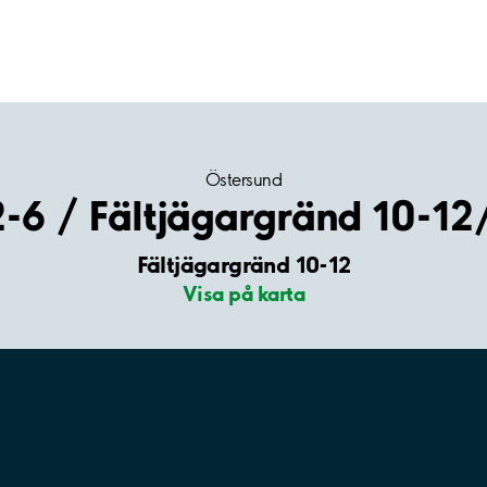
Östersund
-6 / Fältjägargränd 10-12
Fältjägargränd 10-12
Visa på karta