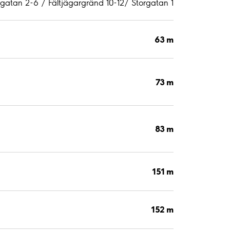
stgatan 2-6 / Fältjägargränd 10-12/ Storgatan 1
63 m
73 m
83 m
151 m
152 m