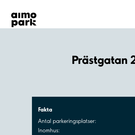
Våra produkter
Hitta parkering
Samarbete
Kundservice
Om Aimo Park
Prästgatan 2
Fakta
Antal parkeringsplatser:
Inomhus: