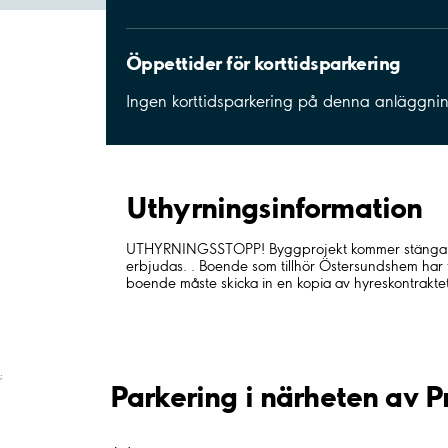
Öppettider för korttidsparkering
Ingen korttidsparkering på denna anläggni
Uthyrnings­information
UTHYRNINGSSTOPP! Byggprojekt kommer stänga park
erbjudas. . Boende som tillhör Östersundshem har
boende måste skicka in en kopia av hyreskontraktet 
;
Parkering i närheten av P