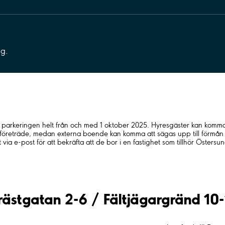
ng.
eringen helt från och med 1 oktober 2025. Hyresgäster kan komma a
 företräde, medan externa boende kan komma att sägas upp till förmån
via e-post för att bekräfta att de bor i en fastighet som tillhör Östers
rästgatan 2-6 / Fältjägargränd 10