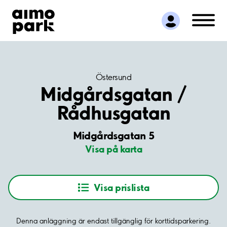
Hitta parkering
Samarbete
Kundservice
Om Aimo Park
Östersund
Midgårdsgatan /
Rådhusgatan
Midgårdsgatan 5
Visa på karta
Visa prislista
Denna anläggning är endast tillgänglig för korttidsparkering.