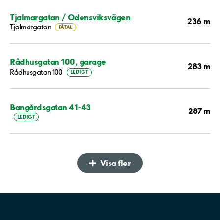
Tjalmargatan / Odensviksvägen
236 m
Tjalmargatan
FÅTAL
Rådhusgatan 100, garage
283 m
Rådhusgatan 100
LEDIGT
Bangårdsgatan 41-43
287 m
LEDIGT
Visa fler