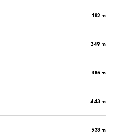
182 m
349 m
385 m
443 m
533 m