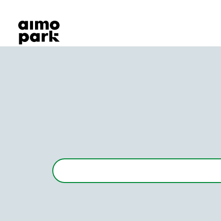
Våra produkter
Hitta parkering
Samarbete
Kundservice
Om Aimo Park