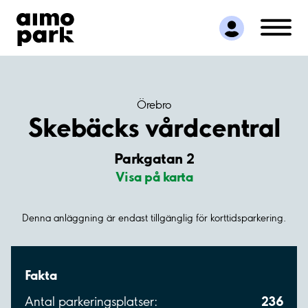
Hitta parkering
Samarbete
Kundservice
Om Aimo Park
Örebro
Skebäcks vårdcentral
Parkgatan 2
Visa på karta
Denna anläggning är endast tillgänglig för korttidsparkering.
Fakta
236
Antal parkeringsplatser: