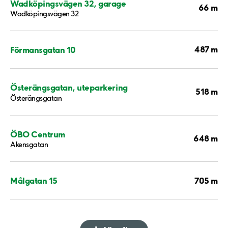
Wadköpingsvägen 32, garage
66 m
Wadköpingsvägen 32
487 m
Förmansgatan 10
Österängsgatan, uteparkering
518 m
Österängsgatan
ÖBO Centrum
648 m
Akensgatan
705 m
Målgatan 15