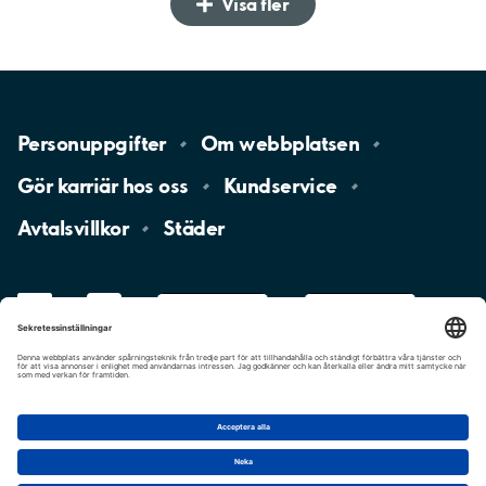
Visa fler
Personuppgifter
Om
webbplatsen
Gör karriär hos
oss
Kundservice
Avtalsvillkor
Städer
LinkedIn
YouTube
App
Store
Google
Play
aimo
Aimo
Charge
Cookie-inställningar