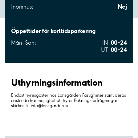
Nej
Inomhus:
Öppettider för korttidsparkering
00–24
Mån–Sön:
IN
00–24
UT
Uthyrnings­information
Endast hyresgäster hos Länsgården Fastigheter samt deras
anställda har möjlighet att hyra. Bokningsförfrågningar
skickas till info@lansgarden.se
;