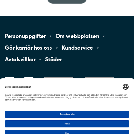
Personuppgifter
Om
webbplatsen
Gör karriär hos
oss
Kundservice
Avtalsvillkor
Städer
LinkedIn
YouTube
App
Store
Google
Play
aimo
Aimo
Charge
Cookie-inställningar