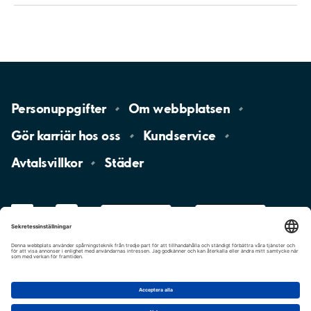
Personuppgifter
Om
webbplatsen
Gör karriär hos
oss
Kundservice
Avtalsvillkor
Städer
LinkedIn
YouTube
App
Store
Google
Play
aimo
Aimo
Charge