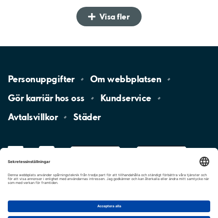
Visa fler
Personuppgifter
Om
webbplatsen
Gör karriär hos
oss
Kundservice
Avtalsvillkor
Städer
LinkedIn
YouTube
App
Store
Google
Play
aimo
Aimo
Charge