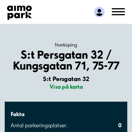
Hitta parkering
Samarbete
Kundservice
Om Aimo Park
Norrköping
S:t Persgatan 32 /
Kungsgatan 71, 75-77
S:t Persgatan 32
Visa på karta
Fakta
0
Antal parkeringsplatser: