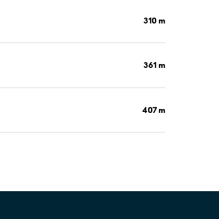
310 m
361 m
407 m