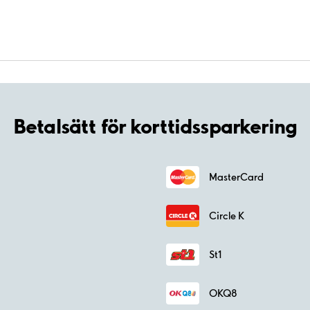
Betalsätt för korttidssparkering
MasterCard
Circle K
St1
OKQ8