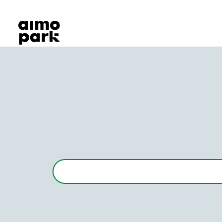
Våra produkter
Hitta parkering
Samarbete
Kundservice
Om Aimo Park