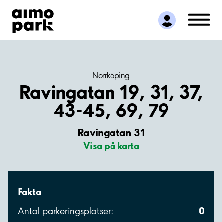
Hitta parkering
Samarbete
Kundservice
Om Aimo Park
Norrköping
Ravingatan 19, 31, 37,
43-45, 69, 79
Ravingatan 31
Visa på karta
Fakta
0
Antal parkeringsplatser: