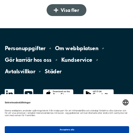
Visa fler
Personuppgifter
Om
webbplatsen
Gör karriär hos
oss
Kundservice
Avtalsvillkor
Städer
LinkedIn
YouTube
App
Store
Google
Play
aimo
Aimo
Charge