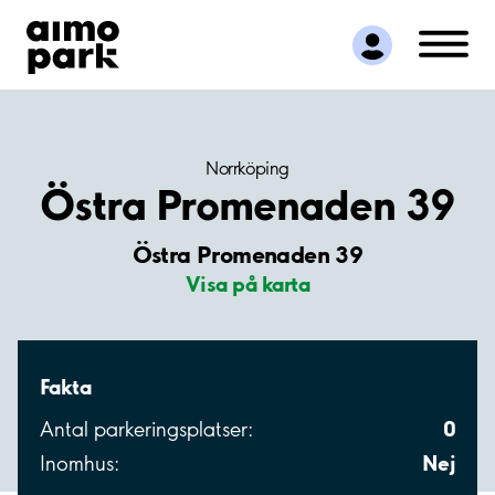
Hitta parkering
Samarbete
Kundservice
Om Aimo Park
Norrköping
Östra Promenaden 39
Östra Promenaden 39
Visa på karta
Fakta
0
Antal parkeringsplatser:
Nej
Inomhus: