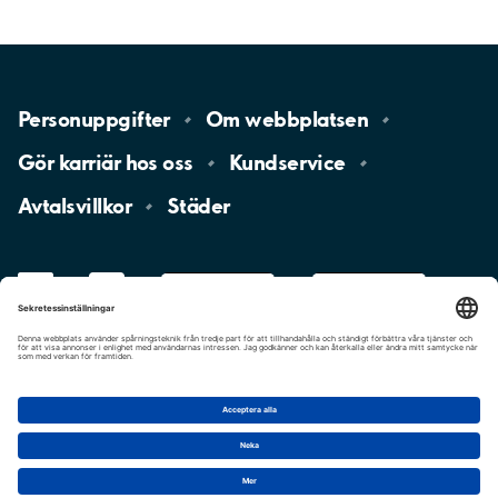
Personuppgifter
Om
webbplatsen
Gör karriär hos
oss
Kundservice
Avtalsvillkor
Städer
LinkedIn
YouTube
App
Store
Google
Play
aimo
Aimo
Charge
Cookie-inställningar