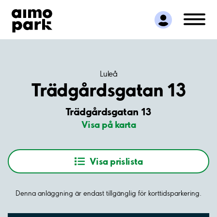
Hitta parkering
Samarbete
Kundservice
Om Aimo Park
Luleå
Trädgårdsgatan 13
Trädgårdsgatan 13
Visa på karta
Visa prislista
Denna anläggning är endast tillgänglig för korttidsparkering.