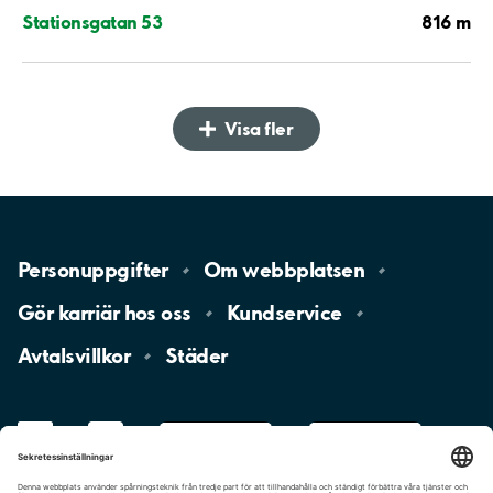
816 m
Stationsgatan 53
Visa fler
Personuppgifter
Om
webbplatsen
Gör karriär hos
oss
Kundservice
Avtalsvillkor
Städer
LinkedIn
YouTube
App
Store
Google
Play
aimo
Aimo
Charge