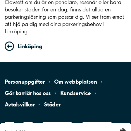
Oavsett om du är en pendlare, resenär eller bara
besöker staden för en dag, finns det alltid en
parkeringslösning som passar dig. Vi ser fram emot
att hjälpa dig med dina parkeringsbehov i
Linköping.
Linköping
Personuppgifter
Om
webbplatsen
Gör karriär hos
oss
Kundservice
Avtalsvillkor
Städer
LinkedIn
YouTube
App
Store
Google
Play