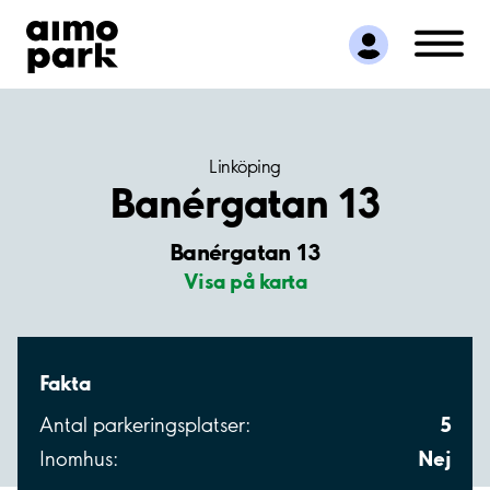
Hitta parkering
Samarbete
Kundservice
Om Aimo Park
Linköping
Banérgatan 13
Banérgatan 13
Visa på karta
Fakta
5
Antal parkeringsplatser:
Nej
Inomhus: